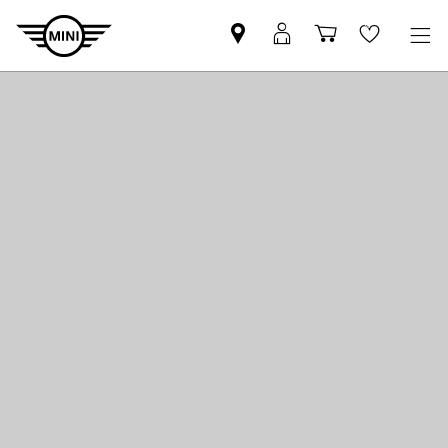
Mini
MyMini
Shopping
Wishlis
dealer
login
cart
partner