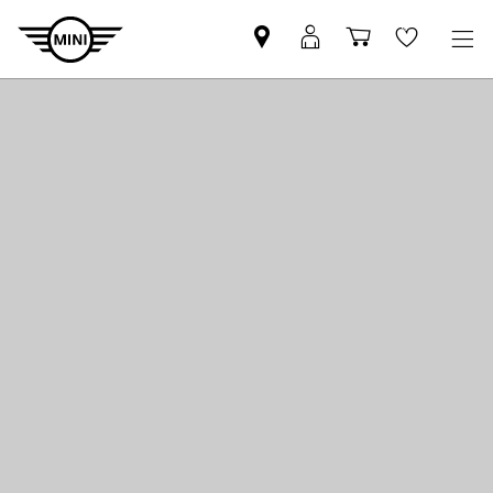
Mini
MyMini
Shopping
Wishlis
dealer
login
cart
partner