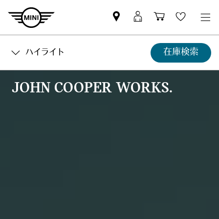
Mini
MyMini
Shopping
Wishlis
dealer
login
cart
partner
在庫検索
ハイライト
JOHN COOPER WORKS.