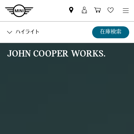
Mini
MyMini
Shopping
Wishlis
dealer
login
cart
partner
在庫検索
ハイライト
JOHN COOPER WORKS.