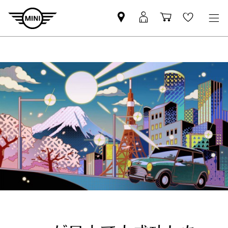
Mini
MyMini
Shopping
Wishlis
dealer
login
cart
partner