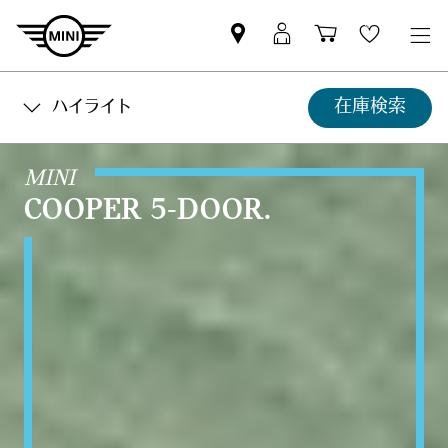
Mini
MyMini
Shopping
Wishlis
dealer
login
cart
partner
在庫検索
ハイライト
MINI
COOPER 5-DOOR.