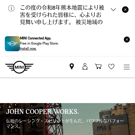
この度の令和8年熊本地震により被
害を受けられた皆様に、心よりお
見舞い申し上げます。 被災地域の
皆様の安全と、一日も早い復旧・
復興を心よりお祈り申し上げま
MINI Connected App.
す。
Free in Google Play Store.
Install now.
Mini
MyMini
Shopping
Wishlis
dealer
login
cart
partner
JOHN COOPER WORKS.
伝統のレーシング・スピリットが生んだ、パワフルなパフォー
マンス。