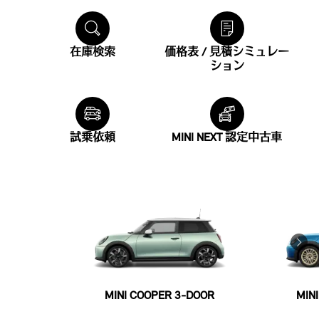
在庫検索
価格表 / 見積シミュレー
ション
試乗依頼
MINI NEXT 認定中古車
MINI COOPER 3-DOOR
MIN