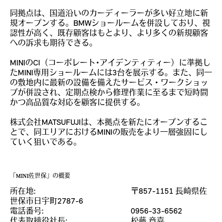
同拠点は、国道沿いのカーディーラーが多い好立地に新
規オープンする。BMWショールームを併設しており、視
認性が高く、既存顧客はもとより、より多くの新規顧客
への訴求も期待できる。
MINIのCI（コーポレート･アイデンティティー）に準拠し
たMINI専用ショールームには3台を展示する。また、同一
の敷地内に最新の設備を備えたサービス・ワークショッ
プが併設され、定期点検から修理作業に至るまで短時間
かつ高品質な対応を顧客に提供する。
株式会社MATSUFUJIは、本拠点を新たにオープンするこ
とで、同エリアにおけるMINIの販売をより一層強固にし
ていく狙いである。
「MINI佐世保」の概要
所在地: 〒857-1151 長崎県佐
世保市日宇町2787-6
電話番号: 0956-33-6562
代表取締役社長: 松藤 章喜