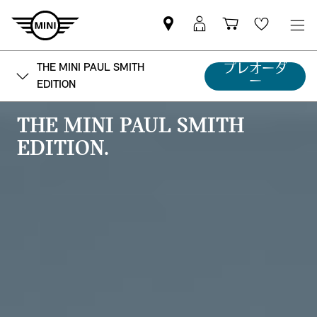
Mini
MyMini
Shopping
Wishlis
dealer
login
cart
partner
THE MINI PAUL SMITH
プレオーダ
ー
EDITION
THE MINI PAUL SMITH
EDITION.