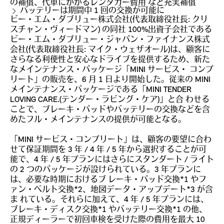
の補償、代車にかかるレンタカー費用 など充実補償
バッテリーは期間中 1 回の交換が可能に
ビー・エム・ダブリュー株式会社(代表取締役社長: クリ
スチャン・ヴィードマン) の同社 100%出資子会社である
ビー・エム・ダブリュー・ジャパン・ファイナンス株式
会社(代表取締役社長: マイク・ウェザオール)は、顧客に
さらなる利便性と安心なドライブを提供するため、新た
なメインテナンス・パッケージ「MINI サービス・ コンプ
リート」の販売を、6 月 1 日より開始した。従来の MINI
メインテナンス・パッケージである「MINI TENDER
LOVING CARE.(テンダー・ラビング・ケア)」と合 わせる
ことで、ブレーキ・パッドやバッテリーの交換などを含
めたフル・メインテナンスの提供が可能となる。
「MINI サービス・コンプリート」は、顧客の要望に合わ
せて保証期間を 3 年 / 4 年 / 5 年から選択することが可
能で、4 年 / 5 年プランにはさらにスタンダート / ライト
の 2 つのパッケージが設けられている。3 年プランに
は、必要な時期におけるブ レーキ・パッド交換*1 やフ
ァン・ベルト交換*2、地図データ・アップデート*3 が含
ま れている。それらに加えて、4 年 / 5 年プランには、
ブレーキ・ディスク交換*1 やバッテリー交換*1 の他、
正規ディーラーで初回車検を受けた際の費用を最大 10