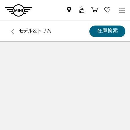
Mini
MyMini
Shopping
Wishlis
dealer
login
cart
partner
在庫検索
モデル＆トリム