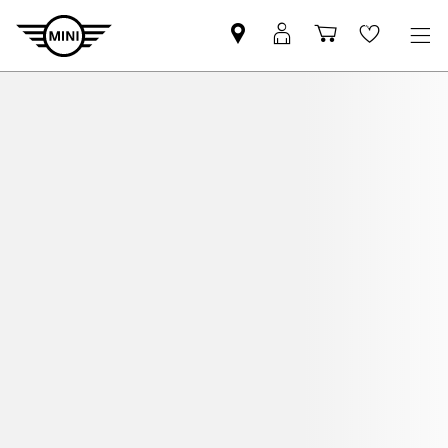
Mini
MyMini
Shopping
Wishlis
dealer
login
cart
partner