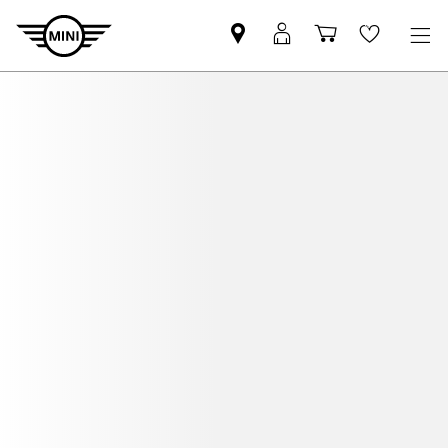
Mini
MyMini
Shopping
Wishlis
dealer
login
cart
partner