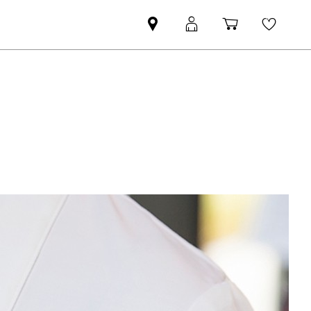
Mini
MyMini
Shopping
Wishli
dealer
login
cart
partner