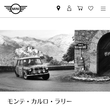
Mini
MyMini
Shopping
Wishlis
dealer
login
cart
partner
モンテ・カルロ・ラリー