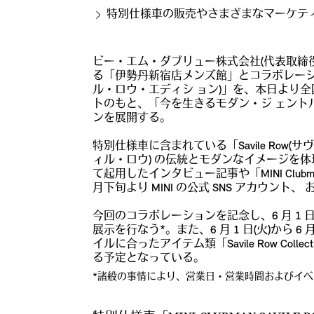
特別仕様車の販売やさまざまなマーケテ
ビー・エム・ダブリュー株式会社(代表取締
る「伊勢丹新宿店メンズ館」とコラボレーションし、2
ル・ロウ・エディシ ョン)」を、本日より全国
トのもと、「今を生きるモダン・ジ ェント
ンを展開する。
特別仕様車に含まれている「Savile Row(サ
ィル・ロウ) の伝統とモダンなイメージを体現
て起用したインタビュー記事や「MINI Clubman
月下旬より MINI の公式 SNS アカウント、 および I
今回のコラボレーションを記念し、6 月 1 日(火)か
展示を行なう*。また、6 月 1 日(火)から 
イルに合ったアイテム類「Savile Row Col
る予定となっている。
*諸般の事情により、営業日・営業時間およびイベ