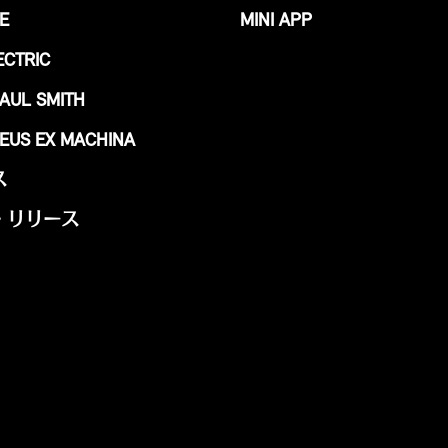
E
MINI APP
ECTRIC
PAUL SMITH
DEUS EX MACHINA
ス
・リリース