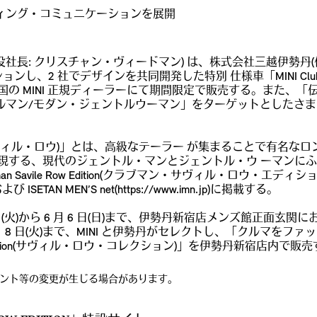
ィング・コミュニケーションを展開
役社長: クリスチャン・ヴィードマン) は、株式会社三越伊勢丹(
 社でデザインを共同開発した特別 仕様車「MINI Clubman Sav
の MINI 正規ディーラーにて期間限定で販売する。また、「
ルマン/モダン・ジェントルウーマン」をターゲットとしたさま
ヴィル・ロウ)」とは、高級なテーラー が集まることで有名なロンドン
する、現代のジェントル・マンとジェントル・ウ ーマンにふさわしい人物
 Savile Row Edition(クラブマン・サヴィル・ロウ・エディ
SETAN MEN’S net(https://www.imn.jp)に掲載する。
ら 6 月 6 日(日)まで、伊勢丹新宿店メンズ館正面玄関において「MINI 
6 月 8 日(火)まで、MINI と伊勢丹がセレクトし、「クル
lection(サヴィル・ロウ・コレクション)」を伊勢丹新宿店内で販売する
ント等の変更が生じる場合があります。