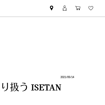
Mini
MyMini
Shopping
Wishli
dealer
login
cart
partner
2021/05/14
扱う ISETAN