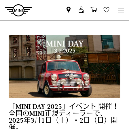
Mini
MyMini
Shopping
Wishlis
dealer
login
cart
partner
「MINI DAY 2025」イベント 開催！
全国のMINI正規ディーラーで、
2025年3月1日（土）・2日（日）開
催。