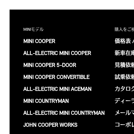
MINIモデル
購入をご
MINI COOPER
価格表 
ALL-ELECTRIC MINI COOPER
新車在
MINI COOPER 5-DOOR
見積依
MINI COOPER CONVERTIBLE
試乗依
ALL-ELECTRIC MINI ACEMAN
カタロ
MINI COUNTRYMAN
ディー
ALL-ELECTRIC MINI COUNTRYMAN
メール
JOHN COOPER WORKS
コーポ