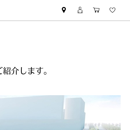
Mini
MyMini
Shopping
Wishli
dealer
login
cart
partner
ご紹介します。